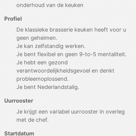
onderhoud van de keuken
Profiel
De klassieke brasserie keuken heeft voor u
geen geheimen.
Je kan zelfstandig werken.
Je bent flexibel en geen 9-to-5 mentaliteit.
Je hebt een gezond
verantwoordelijkheidsgevoel en denkt
Home
probleemoplossend.
Je bent Nederlandstalig.
Maandmenu
Lunchmenu
Uurrooster
Je krijgt een variabel uurrooster in overleg
Jobs
met de chef.
Grill & Bistro
Startdatum