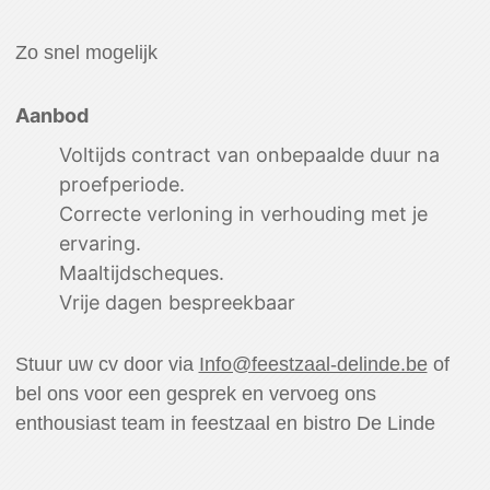
Feestzaal
Buffet op zondag
Zo snel mogelijk
Impressie
Aanbod
Over ons
Voltijds contract van onbepaalde duur na
Contact & openingsuren
proefperiode.
Correcte verloning in verhouding met je
Cadeaubon
ervaring.
Maaltijdscheques.
Vrije dagen bespreekbaar
Stuur uw cv door via
Info@feestzaal-delinde.be
of
bel ons voor een gesprek en vervoeg ons
enthousiast team in feestzaal en bistro De Linde